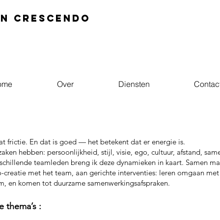
In crescendo
ome
Over
Diensten
Contac
frictie. En dat is goed — het betekent dat er energie is.
aken hebben: persoonlijkheid, stijl, visie, ego, cultuur, afstand, s
rschillende teamleden breng ik deze dynamieken in kaart. Samen ma
co-creatie met het team, aan gerichte interventies: leren omgaan me
eam, en komen tot duurzame samenwerkingsafspraken.
e thema’s :