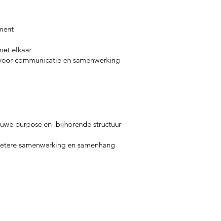
ment
met elkaar
 voor communicatie en samenwerking
euwe purpose en bijhorende structuur
etere samenwerking en samenhang