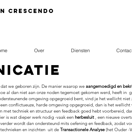
In crescendo
ome
Over
Diensten
Contac
icatie
dat we geboren zijn. De manier waarop we
aangemoedigd en bekri
hoe al dan niet aan onze noden tegemoet gekomen werd, heeft in 
ondersteunende omgeving opgegroeid bent, vind je het wellicht niet
 een conflictueuze, harde omgeving opgegroeid, dan is het wellicht
dan met techniek en structuur een feedback goed hebt voorbereid, dan
er is wat dieper werk nodig -vaak een
herbesluit
, een nieuwe overt
ap verder wordt dan ondersteund mits oefening en feedback, zodat vo
 technieken en inzichten uit de
Transactionele Analyse
(het Ouder -