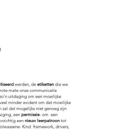
t
tiseerd
werden, de
etiketten
die we
grote mate onze communicatie
 zo’n uitdaging om een moeilijke
 veel minder evident om dat moeilijke
 zal dat mogelijks niet genoeg zijn
uiging, een
permissie
- om een
orzichtig een
nieuw
leerpatroon
tot
Volwassene- Kind framework, drivers,